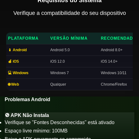
Requisitos do Sistema
Verifique a compatibilidade do seu dispositivo
PLATAFORMA
VERSÃO MÍNIMA
RECOMENDADO
📱 Android
Android 5.0
Android 8.0+
🍎 iOS
iOS 12.0
iOS 14.0+
💻 Windows
Windows 7
Windows 10/11
🌐 Web
Qualquer
Chrome/Firefox
Problemas Android
🚫 APK Não Instala
Verifique se "Fontes Desconhecidas" está ativado
Espaço livre mínimo: 100MB