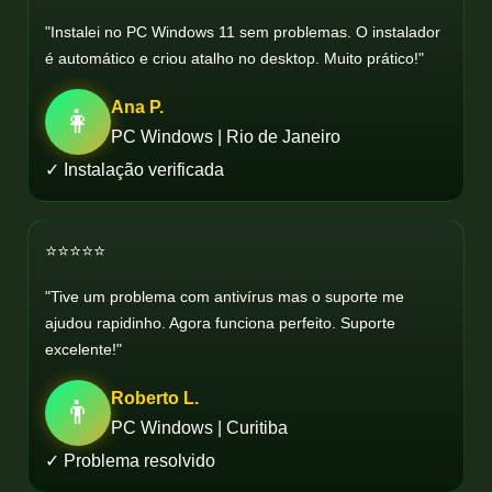
"Instalei no PC Windows 11 sem problemas. O instalador
é automático e criou atalho no desktop. Muito prático!"
Ana P.
👩
PC Windows | Rio de Janeiro
✓ Instalação verificada
⭐⭐⭐⭐⭐
"Tive um problema com antivírus mas o suporte me
ajudou rapidinho. Agora funciona perfeito. Suporte
excelente!"
Roberto L.
👨
PC Windows | Curitiba
✓ Problema resolvido