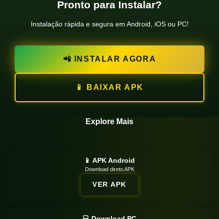
Pronto para Instalar?
Instalação rápida e segura em Android, iOS ou PC!
📲 INSTALAR AGORA
📱 BAIXAR APK
Explore Mais
📱 APK Android
Download direto APK
VER APK
💻 Download PC