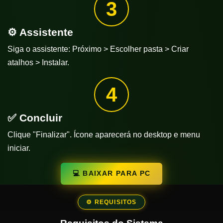
3
⚙️ Assistente
Siga o assistente: Próximo > Escolher pasta > Criar
atalhos > Instalar.
4
✅ Concluir
Clique "Finalizar". Ícone aparecerá no desktop e menu
iniciar.
💻 BAIXAR PARA PC
⚙️ REQUISITOS