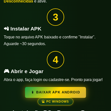
Desconhecidas
e ative.
3
📲 Instalar APK
Toque no arquivo APK baixado e confirme "Instalar".
Aguarde ~30 segundos.
4
🎮 Abrir e Jogar
Abra o app, faça login ou cadastre-se. Pronto para jogar!
📱 BAIXAR APK ANDROID
💻 PC WINDOWS