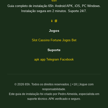
65h
Guia completo de instalação 65h: Android APK, iOS, PC Windows.
Instalação segura em 2 minutos. Suporte 24/7.
📱
📘
Jogos
Slot
Cassino
Fortune
Jogos
Bet
Suporte
apk
app
Telegram
Facebook
© 2026 65h. Todos os direitos reservados. | +18 | Jogue com
responsabilidade.
Este guia de instalação foi criado por Pedro Almeida, especialista em
suporte técnico. APK verificado e seguro.