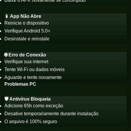
Baixe o APK novamente se corrompido
📱 App Não Abre
Reinicie o dispositivo
Verifique Android 5.0+
Desinstale e reinstale
🌐 Erro de Conexão
Verifique sua internet
Tente Wi-Fi ou dados móveis
Aguarde e tente novamente
Problemas PC
🛡️ Antivírus Bloqueia
Adicione 65h como exceção
Desative temporariamente durante instalação
O arquivo é 100% seguro