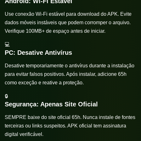
Android: Wi-Fi Estável
Use conexão Wi-Fi estável para download do APK. Evite
dados móveis instáveis que podem corromper o arquivo.
Verifique 100MB+ de espaço antes de iniciar.
💻
PC: Desative Antivírus
Desative temporariamente o antivírus durante a instalação
para evitar falsos positivos. Após instalar, adicione 65h
como exceção e reative a proteção.
🔒
Segurança: Apenas Site Oficial
SEMPRE baixe do site oficial 65h. Nunca instale de fontes
terceiras ou links suspeitos. APK oficial tem assinatura
digital verificável.