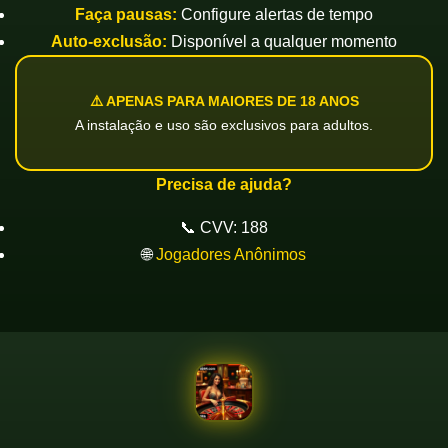
Faça pausas:
Configure alertas de tempo
Auto-exclusão:
Disponível a qualquer momento
⚠️ APENAS PARA MAIORES DE 18 ANOS
A instalação e uso são exclusivos para adultos.
Precisa de ajuda?
📞 CVV: 188
🌐
Jogadores Anônimos