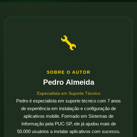
🏆 Plataforma
Plataforma
🔧
Bet
Win
APP
SOBRE O AUTOR
Pedro Almeida
📱 Download
Especialista em Suporte Técnico
Pedro é especialista em suporte técnico com 7 anos
APK
de experiência em instalação e configuração de
aplicativos mobile. Formado em Sistemas de
Informação pela PUC-SP, ele já ajudou mais de
Download
50.000 usuários a instalar aplicativos com sucesso.